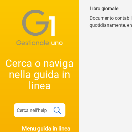
Libro giornale
Documento contabile 
quotidianamente, entr
Cerca o naviga
nella guida in
linea
Menu guida in linea