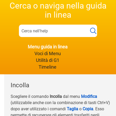
Cerca o naviga nella guida
in linea
Menu guida in linea
Voci di Menu
Utilità di G1
Timeline
Incolla
Scegliere il comando
Incolla
dal menu
Modifica
(utilizzabile anche con la combinazione di tasti Ctrl+V)
dopo aver utilizzato i comandi
Taglia
o
Copia
. Esso
permette di recuperare gli elementi trasferiti negli