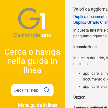
Valori da aggiorn
Duplica documenti d
Duplica Offerte Clien
In questa finestra è
per quanto riguarda 
Impostazione
Cerca o naviga
In questo riquadro, i
nella guida in
desidera:
linea
applicare le i
documento di 
applicare le c
Opzioni
Menu guida in linea