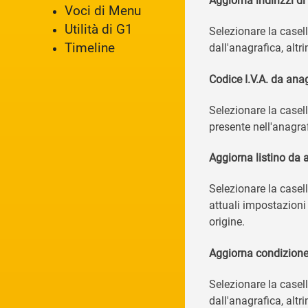
Aggiorna indirizzi d
Voci di Menu
Utilità di G1
Selezionare la casel
Timeline
dall'anagrafica, altr
Codice I.V.A. da anag
Selezionare la casel
presente nell'anagraf
Aggiorna listino da 
Selezionare la casel
attuali impostazioni
origine.
Aggiorna condizion
Selezionare la casel
dall'anagrafica, altr