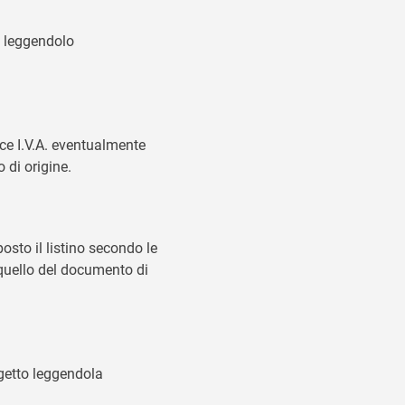
o leggendolo
ce I.V.A. eventualmente
 di origine.
osto il listino secondo le
 quello del documento di
getto leggendola