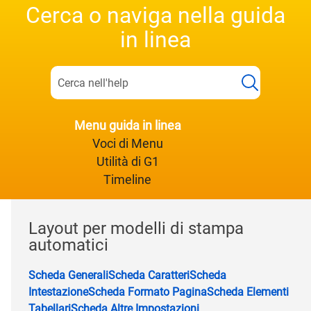
Cerca o naviga nella guida
in linea
Menu guida in linea
Voci di Menu
Utilità di G1
Timeline
Layout per modelli di stampa
automatici
Scheda Generali
Scheda Caratteri
Scheda
Intestazione
Scheda Formato Pagina
Scheda Elementi
Tabellari
Scheda Altre Impostazioni