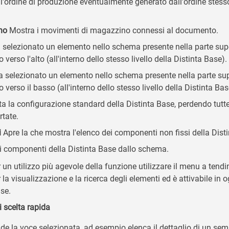
dell'ordine di produzione eventualmente generato dall'ordine ste
no
Mostra i movimenti di magazzino connessi al documento.
 selezionato un elemento nello schema presente nella parte super
verso l'alto (all'interno dello stesso livello della Distinta Base).
 selezionato un elemento nello schema presente nella parte supe
 verso il basso (all'interno dello stesso livello della Distinta Bas
 la configurazione standard della Distinta Base, perdendo tutte
tate.
i
Apre la che mostra l'elenco dei componenti non fissi della Dist
 i componenti della Distinta Base dallo schema.
 un utilizzo più agevole della funzione utilizzare il menu a tend
er la visualizzazione e la ricerca degli elementi ed è attivabile 
se.
 scelta rapida
e la voce selezionata, ad esempio elenca il dettaglio di un sem