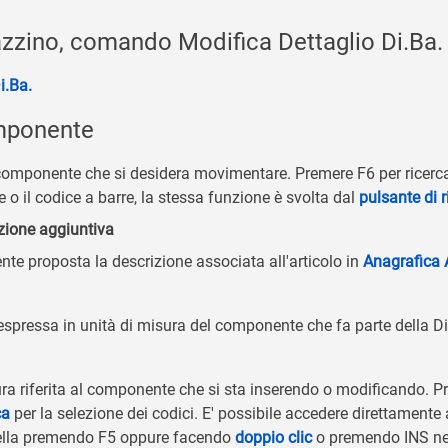
zino, comando Modifica Dettaglio Di.Ba.
i.Ba.
mponente
 componente che si desidera movimentare. Premere F6 per ricercar
e o il codice a barre, la stessa funzione è svolta dal
pulsante di r
zione aggiuntiva
e proposta la descrizione associata all'articolo in
Anagrafica A
 espressa in unità di misura del componente che fa parte della Di
sura riferita al componente che si sta inserendo o modificando. P
ca
per la selezione dei codici. E' possibile accedere direttamente a
sella premendo F5 oppure facendo
doppio clic
o premendo INS nell