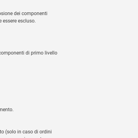
plosione dei componenti
e essere escluso.
omponenti di primo livello
umento.
o (solo in caso di ordini