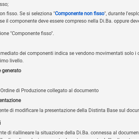
sso;
 fisso. Se si seleziona "
Componente non fisso
", durante l'es
o se il componente deve essere compreso nella Di.Ba. oppure dev
zione "Componente fisso".
immediato dei componenti indica se vendono movimentati solo i c
imo livello.
e generato
l'Ordine di Produzione collegato al documento
sentazione
nte di modificare la presentazione della Distinta Base sul doc
i
e di riallineare la situazione della Di.Ba. connessa al document