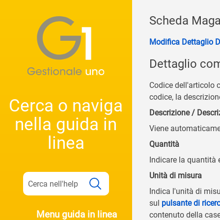
Scheda Magaz
Modifica Dettaglio D
Dettaglio co
Codice dell'articolo
codice, la descrizion
Cerca o naviga
Descrizione / Descri
nella guida in
Viene automaticament
linea
Quantità
Indicare la quantità
Unità di misura
Indica l'unità di mi
sul
pulsante di ricer
Menu guida in linea
contenuto della ca