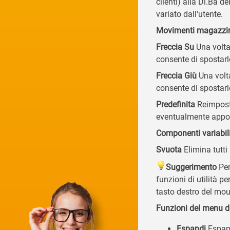
clienti) alla Di.Ba 
variato dall'utente.
Movimenti magazzi
Freccia Su
Una volta
consente di spostarlo 
Freccia Giù
Una volta
consente di spostarlo
Predefinita
Reimposta
eventualmente appor
Componenti variabil
Svuota
Elimina tutti
Suggerimento
Per
funzioni di utilità p
tasto destro del mou
Funzioni del menu di
Espandi
Espand