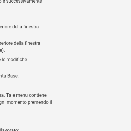
sso e successivamente
iore della finestra
riore della finestra
e).
 le modifiche
inta Base.
ina. Tale menu contiene
in ogni momento premendo il
ilavorato;