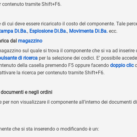
er contenuto tramite Shift+F6.
 di cui deve essere ricaricato il costo del componente. Tale perce
tampa Di.Ba.
,
Esplosione Di.Ba.
,
Movimenta Di.Ba.
ecc.
arica dal
magazzino
 magazzino sul quale si trova il componente che si va ad inserire
pulsante di ricerca
per la selezione dei codici. E' possibile acced
 contenuto della casella premendo F5 oppure facendo
doppio clic
o
 attivare la ricerca per contenuto tramite Shift+F6.
 documenti e negli ordini
e per non visualizzare il componente all'interno dei documenti di 
nente che si sta inserendo o modificando è un: