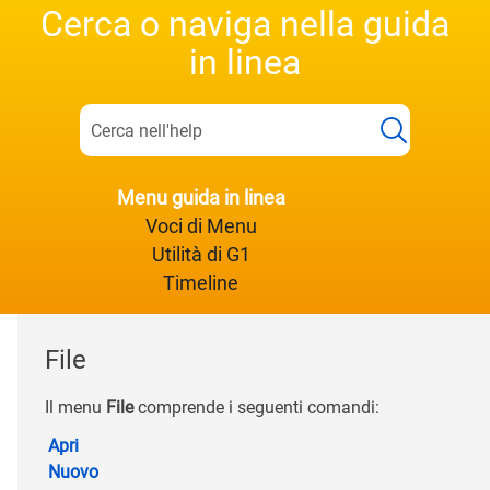
Cerca o naviga nella guida
in linea
Menu guida in linea
Voci di Menu
Utilità di G1
Timeline
File
Il menu
File
comprende i seguenti comandi:
Apri
Nuovo