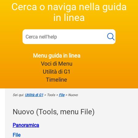
Cerca o naviga nella guida
in linea
Menu guida in linea
Voci di Menu
Utilità di G1
Timeline
Sei qui:
Utilità di G1
>
Tools
>
File
>
Nuovo
Nuovo (Tools, menu File)
Panoramica
File