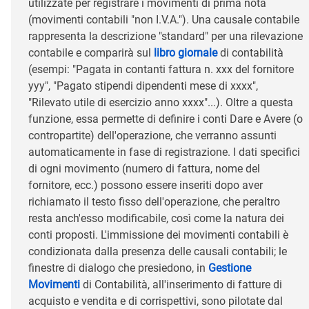
utilizzate per registrare i movimenti di prima nota
(movimenti contabili "non I.V.A."). Una causale contabile
rappresenta la descrizione "standard" per una rilevazione
contabile e comparirà sul
libro giornale
di contabilità
(esempi: "Pagata in contanti fattura n. xxx del fornitore
yyy", "Pagato stipendi dipendenti mese di xxxx",
"Rilevato utile di esercizio anno xxxx"...). Oltre a questa
funzione, essa permette di definire i conti Dare e Avere (o
contropartite) dell'operazione, che verranno assunti
automaticamente in fase di registrazione. I dati specifici
di ogni movimento (numero di fattura, nome del
fornitore, ecc.) possono essere inseriti dopo aver
richiamato il testo fisso dell'operazione, che peraltro
resta anch'esso modificabile, così come la natura dei
conti proposti. L'immissione dei movimenti contabili è
condizionata dalla presenza delle causali contabili; le
finestre di dialogo che presiedono, in
Gestione
Movimenti
di Contabilità, all'inserimento di fatture di
acquisto e vendita e di corrispettivi, sono pilotate dal